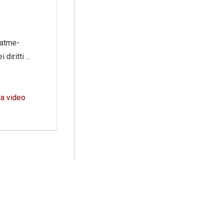
Fatme-
i diritti
...
la video