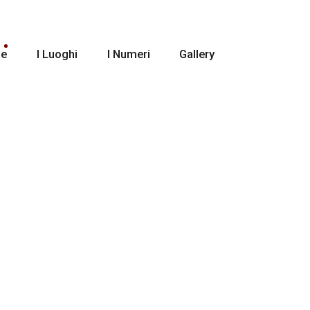
ie
I Luoghi
I Numeri
Gallery